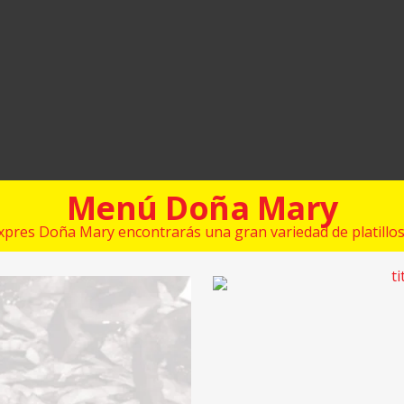
Menú Doña Mary
xpres Doña Mary encontrarás una gran variedad de platillos 